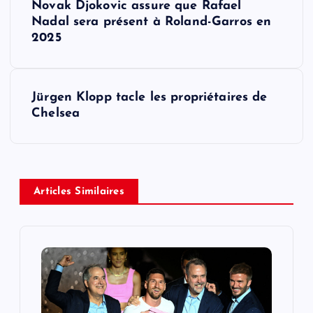
Novak Djokovic assure que Rafael
o
Nadal sera présent à Roland-Garros en
2025
s
t
Jürgen Klopp tacle les propriétaires de
Chelsea
n
a
v
Articles Similaires
i
g
a