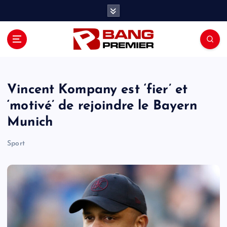
S
k
i
p
t
o
c
o
Vincent Kompany est ‘fier’ et
n
‘motivé’ de rejoindre le Bayern
t
Munich
e
n
Sport
t