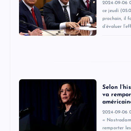
2024-09-06 0
g
ce jeudi (05.
prochain, il 
a
d’évaluer l’ef
t
i
o
Selon l’h
n
va remport
américain
2024-09-06 0
« Nostradamu
remporter les