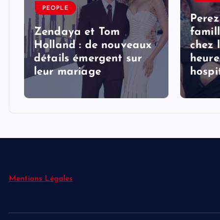
PEOPLE
Perez
Zendaya et Tom
famil
Holland : de nouveaux
chez 
détails émergent sur
heure
s
leur mariage
hospi
Mentions Légales