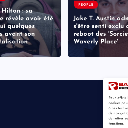
PEOPLE
 Hilton : sa
le révèle avoir été
Jake T. Austin ad
lui quelques
s'être senti exclu
s avant son
reboot des 'Sorcie
talisation
Waverly Place'
Pour offrir 
cookies pou
à ces techn
de navigatio
de retirer 
fonctions.