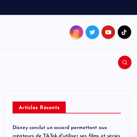
Articles Récents
Disney conclut un accord permettant aux
créateurs de TikTok d'utiliser ses films et séries