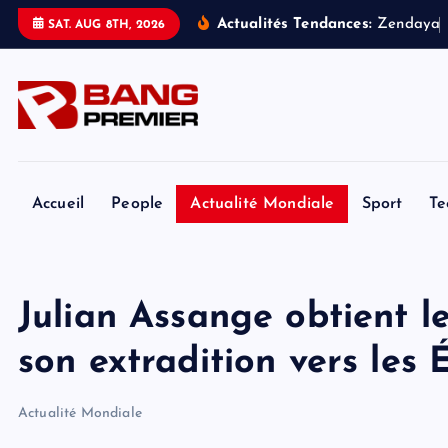
S
Actualités Tendances:
Z
e
n
d
a
y
a
SAT. AUG 8TH, 2026
k
i
p
t
o
c
o
Accueil
People
Actualité Mondiale
Sport
Te
n
t
e
Julian Assange obtient le
n
t
son extradition vers les 
Actualité Mondiale