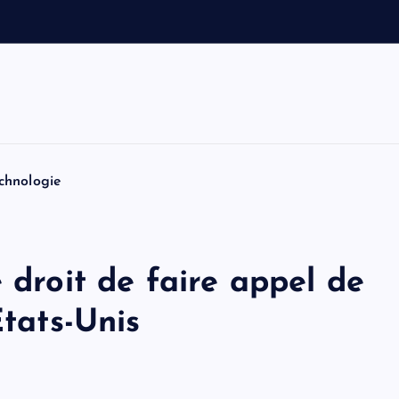
e
t
T
o
m
chnologie
 droit de faire appel de
États-Unis