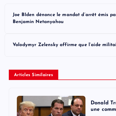
P
Joe BIden dénonce le mandat d’arrêt émis par
o
Benjamin Netanyahou
s
Volodymyr Zelensky affirme que l’aide militai
t
n
Articles Similaires
a
v
Donald Tr
i
une commi