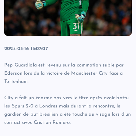
2024-05-16 13:07:07
Pep Guardiola est revenu sur la commotion subie par
Ederson lors de la victoire de Manchester City face à
Tottenham.
City a fait un énorme pas vers le titre après avoir battu
les Spurs 2-0 à Londres mais durant la rencontre, le
gardien de but brésilien a été touché au visage lors d’un
contact avec Cristian Romero.