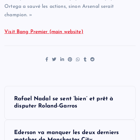
Ortega a sauvé les actions, sinon Arsenal serait
champion. »
Visit Bang Premier (main website)
P
Rafael Nadal se sent ‘bien’ et prêt à
o
disputer Roland-Garros
s
Ederson va manquer les deux derniers
t
matches de Manchester City