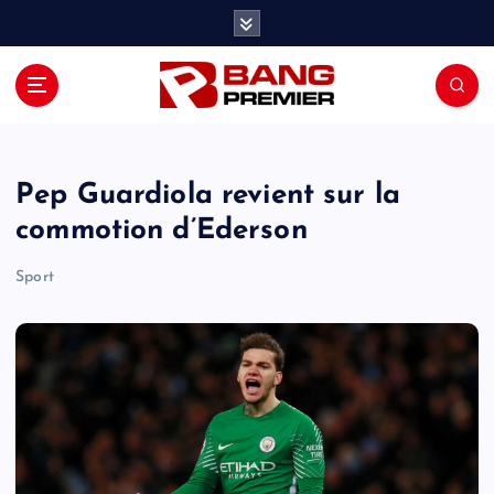
S
k
i
p
t
o
c
o
Pep Guardiola revient sur la
n
commotion d’Ederson
t
e
Sport
n
t