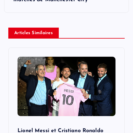
n
a
Articles Similaires
v
i
g
a
t
i
o
Lionel Messi et Cristiano Ronaldo