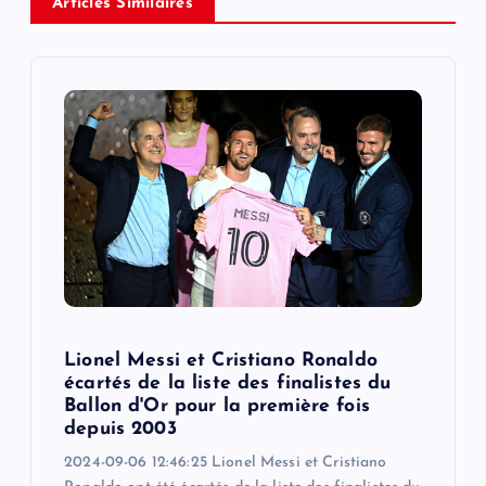
Articles Similaires
v
i
g
a
t
i
o
Lionel Messi et Cristiano Ronaldo
écartés de la liste des finalistes du
n
Ballon d'Or pour la première fois
depuis 2003
2024-09-06 12:46:25 Lionel Messi et Cristiano