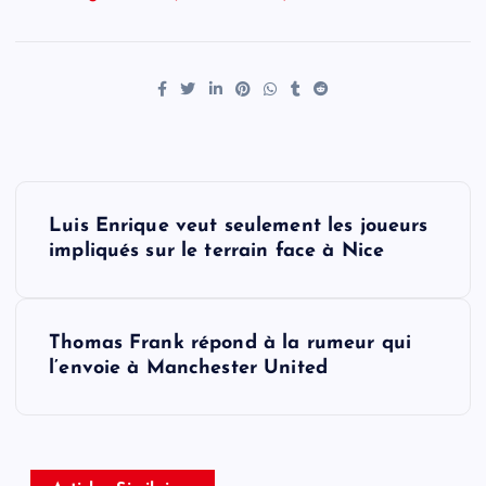
P
Luis Enrique veut seulement les joueurs
o
impliqués sur le terrain face à Nice
s
Thomas Frank répond à la rumeur qui
t
l’envoie à Manchester United
n
a