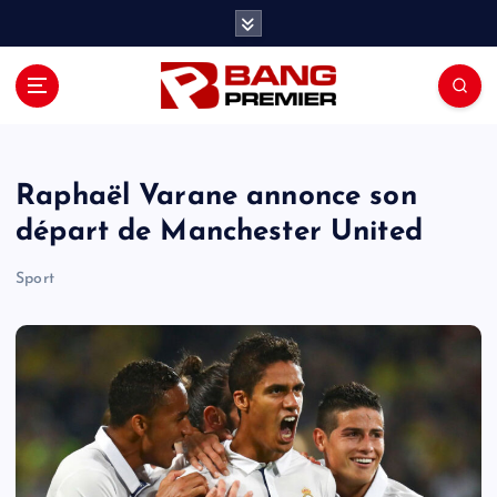
S
k
i
p
t
o
c
o
Raphaël Varane annonce son
n
départ de Manchester United
t
e
Sport
n
t