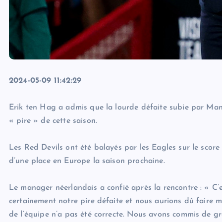
2024-05-09 11:42:29
Erik ten Hag a admis que la lourde défaite subie par Manc
« pire » de cette saison.
Les Red Devils ont été balayés par les Eagles sur le score
d’une place en Europe la saison prochaine.
Le manager néerlandais a confié après la rencontre : « C’e
certainement notre pire défaite et nous aurions dû faire 
de l’équipe n’a pas été correcte. Nous avons commis de gro