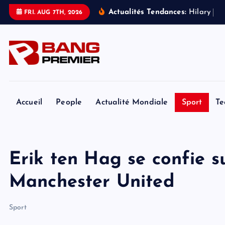
S
Actualités Tendances:
H
i
l
a
r
y
D
u
FRI. AUG 7TH, 2026
k
i
p
t
o
c
o
Accueil
People
Actualité Mondiale
Sport
Te
n
t
e
Erik ten Hag se confie su
n
t
Manchester United
Sport