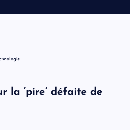
f
f
a
d
chnologie
r la ‘pire’ défaite de