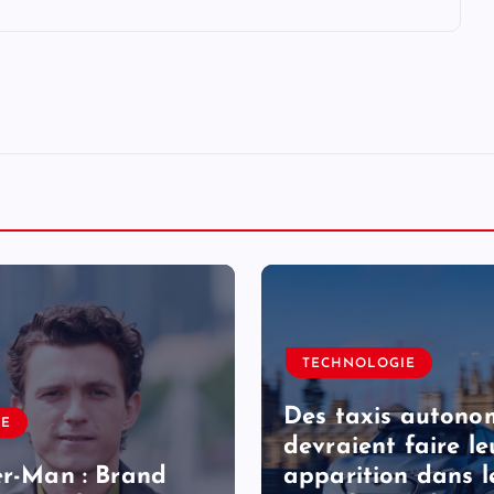
TECHNOLOGIE
Des taxis autono
LE
devraient faire le
er-Man : Brand
apparition dans l