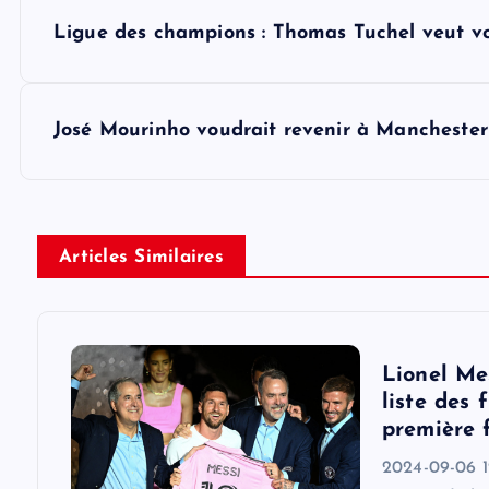
P
Ligue des champions : Thomas Tuchel veut v
o
s
José Mourinho voudrait revenir à Manchester
t
n
Articles Similaires
a
v
Lionel Me
liste des 
i
première 
2024-09-06 1