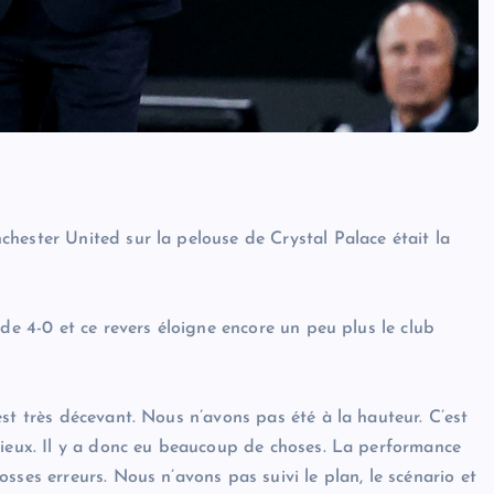
hester United sur la pelouse de Crystal Palace était la
 de 4-0 et ce revers éloigne encore un peu plus le club
st très décevant. Nous n’avons pas été à la hauteur. C’est
mieux. Il y a donc eu beaucoup de choses. La performance
sses erreurs. Nous n’avons pas suivi le plan, le scénario et