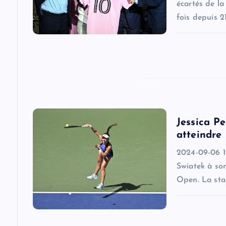
g
écartés de la
fois depuis 2
a
t
i
o
Jessica P
atteindre
n
2024-09-06 12
Swiatek à son
Open. La star