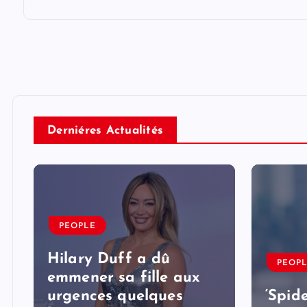
Derniéres Actualités
PEOPLE
Hilary Duff a dû
PEOP
emmener sa fille aux
urgences quelques
‘Spid