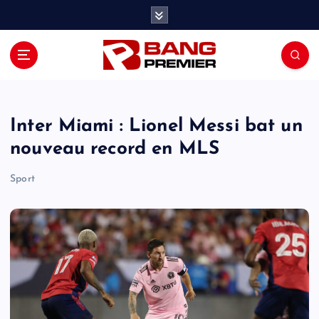
S
k
i
p
t
o
c
o
Inter Miami : Lionel Messi bat un
n
nouveau record en MLS
t
e
Sport
n
t