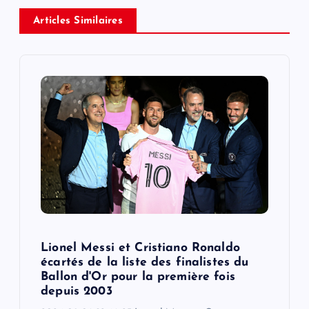
a
Articles Similaires
v
i
g
a
t
i
o
Lionel Messi et Cristiano Ronaldo
écartés de la liste des finalistes du
n
Ballon d'Or pour la première fois
depuis 2003