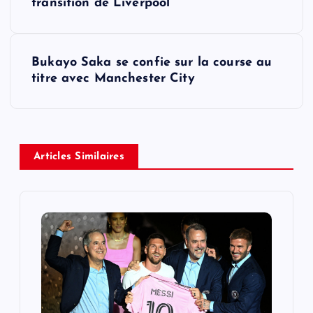
o
transition de Liverpool
s
Bukayo Saka se confie sur la course au
t
titre avec Manchester City
n
a
Articles Similaires
v
i
g
a