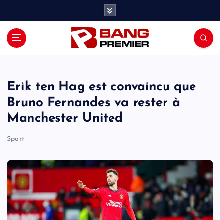
S
k
i
p
t
o
c
o
Erik ten Hag est convaincu que
n
Bruno Fernandes va rester à
t
Manchester United
e
n
Sport
t