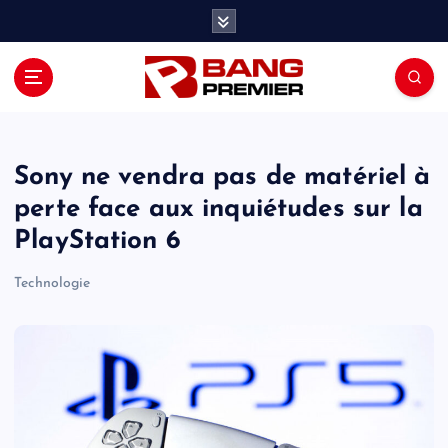
S
k
i
p
t
o
c
o
Sony ne vendra pas de matériel à
n
perte face aux inquiétudes sur la
t
PlayStation 6
e
n
Technologie
t