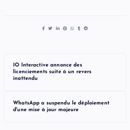
P
IO Interactive annonce des
o
licenciements suite à un revers
inattendu
s
t
WhatsApp a suspendu le déploiement
d'une mise à jour majeure
n