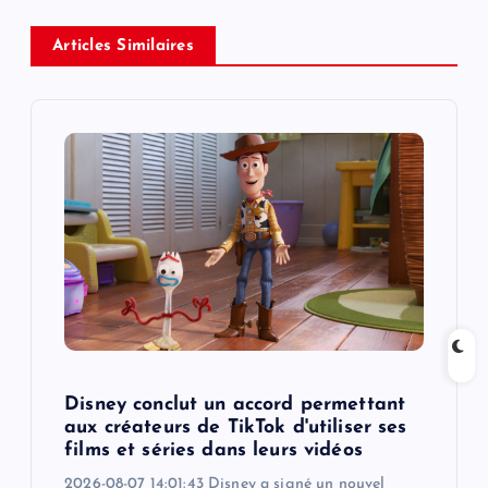
a
v
Articles Similaires
i
g
a
t
i
o
Disney conclut un accord permettant
n
aux créateurs de TikTok d'utiliser ses
films et séries dans leurs vidéos
2026-08-07 14:01:43 Disney a signé un nouvel