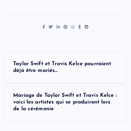
P
Taylor Swift et Travis Kelce pourraient
o
déjà être mariés…
s
Mariage de Taylor Swift et Travis Kelce :
t
voici les artistes qui se produiront lors
de la cérémonie
n
a