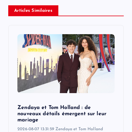
v
Articles Similaires
i
g
a
t
i
o
Zendaya et Tom Holland : de
n
nouveaux détails émergent sur leur
mariage
2026-08-07 13:31:59 Zendaya et Tom Holland