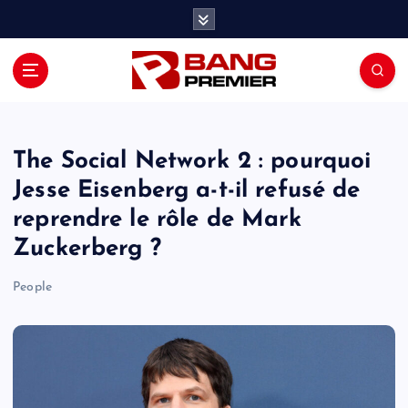
S
k
i
p
t
o
c
o
The Social Network 2 : pourquoi
n
Jesse Eisenberg a-t-il refusé de
t
reprendre le rôle de Mark
e
n
Zuckerberg ?
t
People