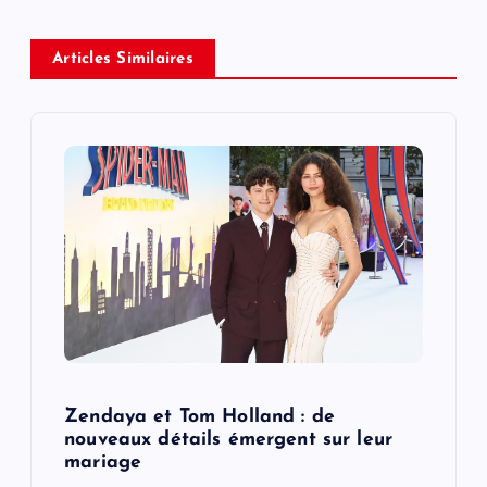
v
Articles Similaires
i
g
a
t
i
o
n
Zendaya et Tom Holland : de
nouveaux détails émergent sur leur
mariage