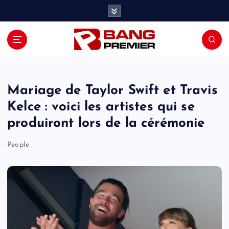
S
k
i
p
t
o
c
o
Mariage de Taylor Swift et Travis
n
Kelce : voici les artistes qui se
t
produiront lors de la cérémonie
e
n
People
t