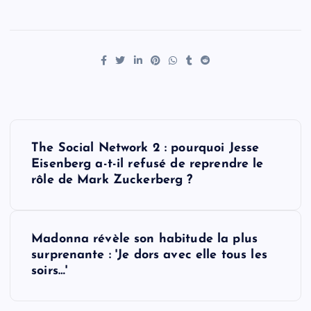
P
The Social Network 2 : pourquoi Jesse
o
Eisenberg a-t-il refusé de reprendre le
rôle de Mark Zuckerberg ?
s
t
Madonna révèle son habitude la plus
surprenante : 'Je dors avec elle tous les
n
soirs…'
a