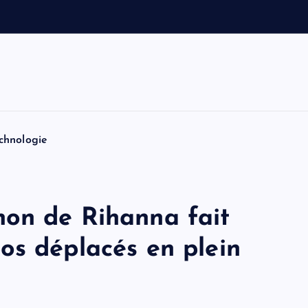
e
t
T
o
m
chnologie
on de Rihanna fait
os déplacés en plein