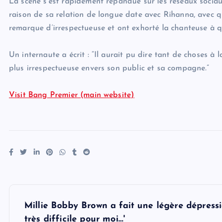
La scène s’est rapidement répandue sur les réseaux sociaux
raison de sa relation de longue date avec Rihanna, avec qui
remarque d’irrespectueuse et ont exhorté la chanteuse à qu
Un internaute a écrit : “Il aurait pu dire tant de choses à l
plus irrespectueuse envers son public et sa compagne.”
Visit Bang Premier (main website)
P
Millie Bobby Brown a fait une légère dépressio
très difficile pour moi…'