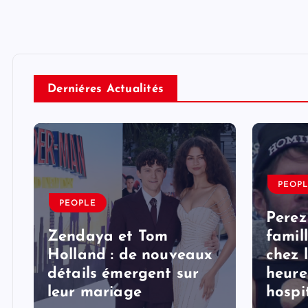
Derniéres Actualités
PEOP
PEOPLE
Perez
Zendaya et Tom
famil
Holland : de nouveaux
chez 
détails émergent sur
heure
s
leur mariage
hospi