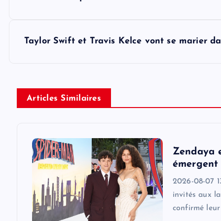
o
s
Taylor Swift et Travis Kelce vont se marier 
t
n
Articles Similaires
a
v
Zendaya e
i
émergent 
2026-08-07 1
g
invités aux l
confirmé leu