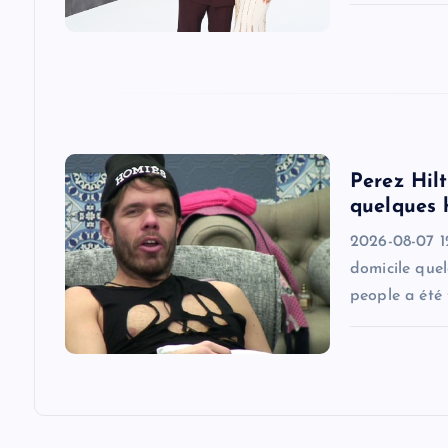
a
t
i
o
Perez Hilt
quelques 
n
2026-08-07 1
domicile quel
people a été 