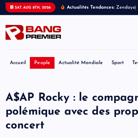
S
Actualités Tendances:
Z
e
n
d
a
y
a
SAT. AUG 8TH, 2026
k
i
p
t
o
c
o
Accueil
People
Actualité Mondiale
Sport
Te
n
t
e
A$AP Rocky : le compagn
n
t
polémique avec des prop
concert