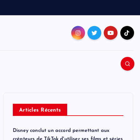
Articles Récents
Disney conclut un accord permettant aux
créateurs de TikTok d'utiliser ses films et séries