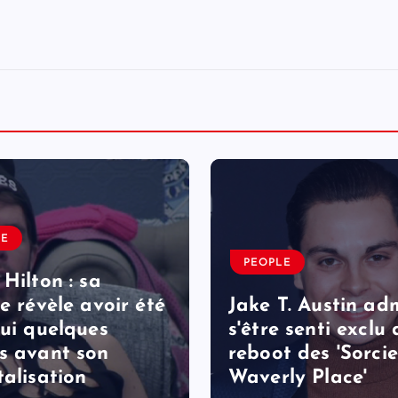
LE
PEOPLE
 Hilton : sa
le révèle avoir été
Jake T. Austin ad
lui quelques
s'être senti exclu
s avant son
reboot des 'Sorcie
talisation
Waverly Place'