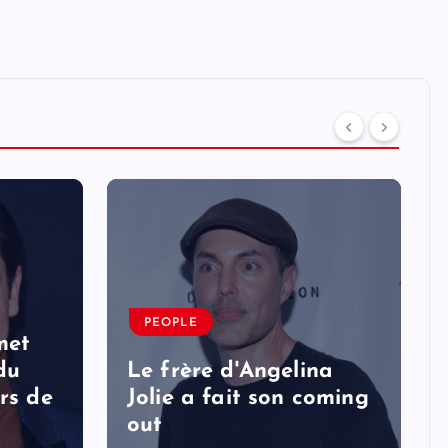
PEOPLE
met
 du
Le frère d'Angelina
rs de
Jolie a fait son coming
out