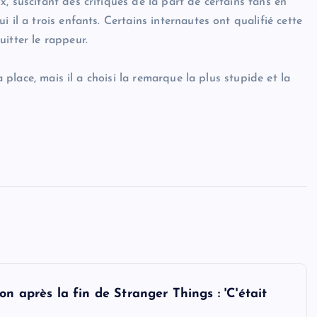
, suscitant des critiques de la part de certains fans en
 il a trois enfants. Certains internautes ont qualifié cette
itter le rappeur.
a place, mais il a choisi la remarque la plus stupide et la
n après la fin de Stranger Things : 'C'était