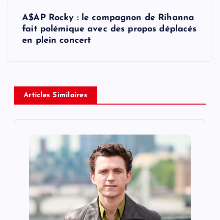
t
A$AP Rocky : le compagnon de Rihanna
fait polémique avec des propos déplacés
n
en plein concert
a
v
Articles Similaires
i
g
a
t
i