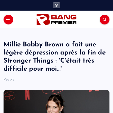
S
k
i
p
t
o
c
o
Millie Bobby Brown a fait une
n
légère dépression après la fin de
t
Stranger Things : 'C'était très
e
n
difficile pour moi…'
t
People