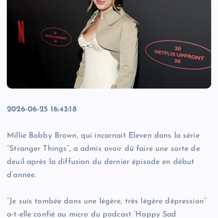
2026-06-25 16:43:18
Millie Bobby Brown, qui incarnait Eleven dans la série
“Stranger Things”, a admis avoir dû faire une sorte de
deuil après la diffusion du dernier épisode en début
d’année.
“Je suis tombée dans une légère, très légère dépression”
a-t-elle confié au micro du podcast ‘Happy Sad