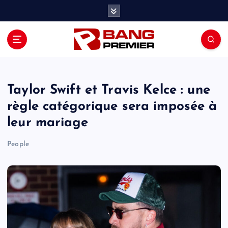
S
k
i
p
t
o
c
o
Taylor Swift et Travis Kelce : une
n
règle catégorique sera imposée à
t
leur mariage
e
n
People
t