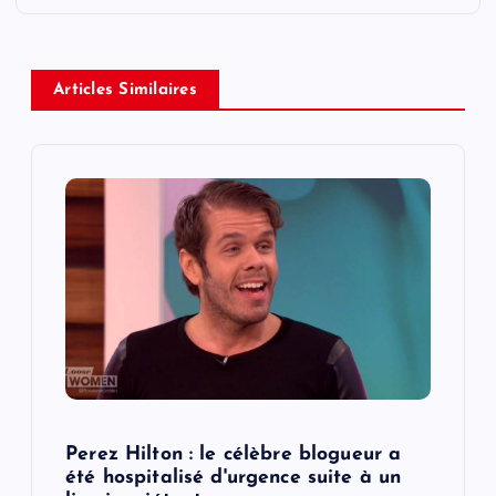
a
v
Articles Similaires
i
g
a
t
i
o
n
Perez Hilton : le célèbre blogueur a
été hospitalisé d'urgence suite à un