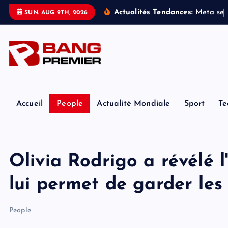
S
Actualités Tendances:
M
e
t
a
s
e
SUN. AUG 9TH, 2026
k
i
p
t
o
c
o
Accueil
People
Actualité Mondiale
Sport
Te
n
t
e
Olivia Rodrigo a révélé l'
n
t
lui permet de garder les 
People