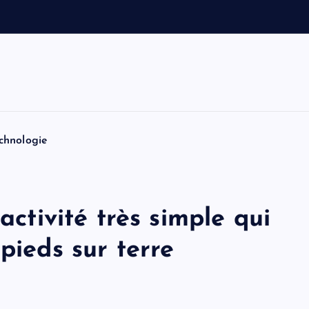
v
o
i
t
i
n
chnologie
activité très simple qui
pieds sur terre