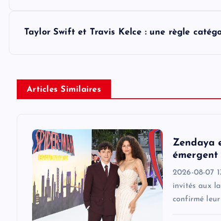
o
s
Taylor Swift et Travis Kelce : une règle caté
t
n
Articles Similaires
a
v
Zendaya e
émergent 
i
2026-08-07 1
invités aux l
g
confirmé leu