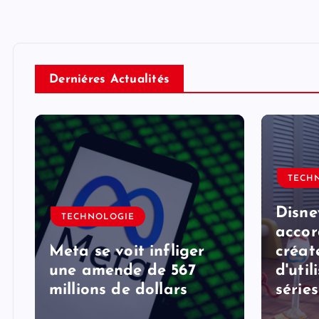
Derniéres Actualités
TECH
Disne
TECHNOLOGIE
accor
Meta se voit infliger
créat
une amende de 567
d'util
millions de dollars
série