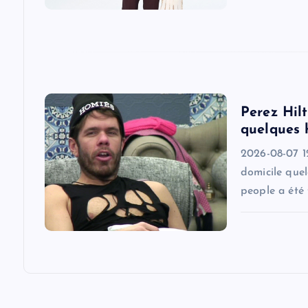
a
t
i
Perez Hilt
o
quelques 
2026-08-07 1
n
domicile quel
people a été 