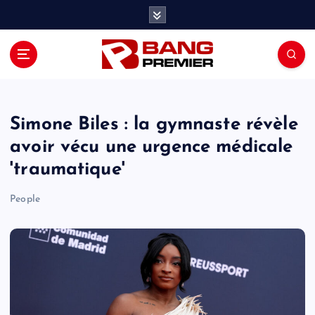
S
k
i
p
t
o
c
o
Simone Biles : la gymnaste révèle
n
avoir vécu une urgence médicale
t
'traumatique'
e
n
People
t