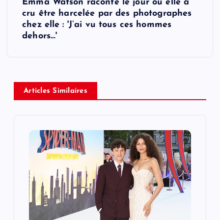
t
Emma Watson raconte le jour où elle a
cru être harcelée par des photographes
n
chez elle : 'J’ai vu tous ces hommes
dehors…'
a
v
i
Articles Similaires
g
a
t
i
o