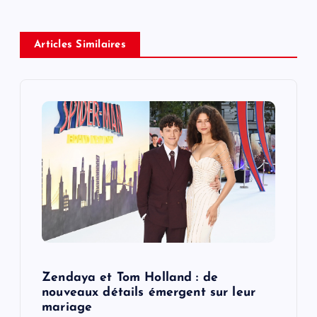
a
v
Articles Similaires
i
g
a
t
i
o
Zendaya et Tom Holland : de
n
nouveaux détails émergent sur leur
mariage