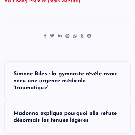
Visit Bang Premier (main website)
P
Simone Biles : la gymnaste révèle avoir
o
vécu une urgence médicale
'traumatique'
s
t
Madonna explique pourquoi elle refuse
désormais les tenues légères
n