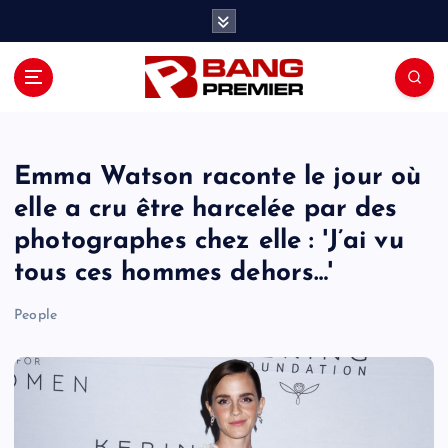
S
k
i
p
t
o
c
o
Emma Watson raconte le jour où
n
elle a cru être harcelée par des
t
photographes chez elle : 'J’ai vu
e
n
tous ces hommes dehors…'
t
People