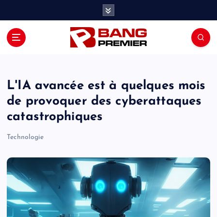
S
k
i
p
t
o
c
o
L'IA avancée est à quelques mois
n
de provoquer des cyberattaques
t
catastrophiques
e
n
Technologie
t