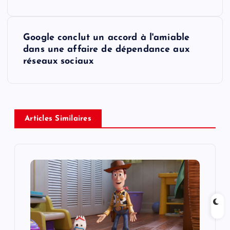
s
Google conclut un accord à l'amiable
t
dans une affaire de dépendance aux
réseaux sociaux
n
a
v
Articles Similaires
i
g
a
t