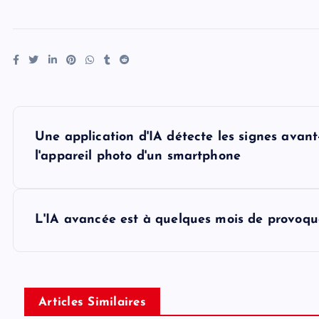
P
Une application d'IA détecte les signes avan
o
l'appareil photo d'un smartphone
s
L'IA avancée est à quelques mois de provoqu
t
n
Articles Similaires