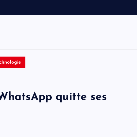
a
u
t
o
chnologie
 WhatsApp quitte ses