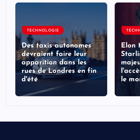
TECHNOLOGIE
TECH
Des taxis autonomes
Elon 
devraient faire leur
Starl
apparition dans les
majeu
rues de Londres en fin
l'acc
d'été
le mo