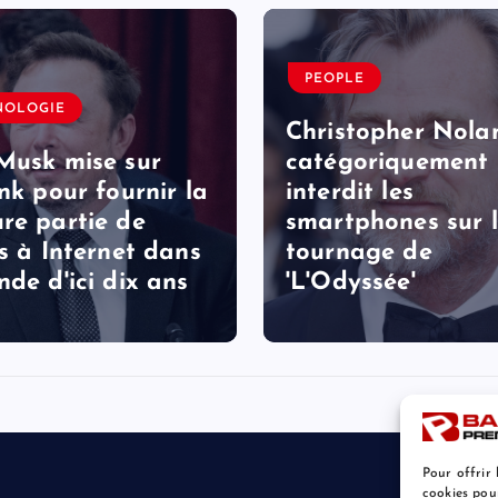
PEOPLE
NOLOGIE
Christopher Nola
Musk mise sur
catégoriquement
ink pour fournir la
interdit les
re partie de
smartphones sur 
ès à Internet dans
tournage de
nde d'ici dix ans
'L'Odyssée'
Pour offrir 
cookies pou