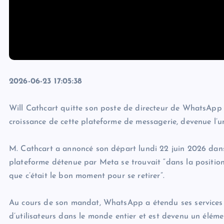
2026-06-23 17:05:38
Will Cathcart quitte son poste de directeur de WhatsApp a
croissance de cette plateforme de messagerie, devenue l’u
M. Cathcart a annoncé son départ lundi 22 juin 2026 dans 
plateforme détenue par Meta se trouvait “dans la position l
que c’était le bon moment pour se retirer”.
Au cours de son mandat, WhatsApp a étendu ses services d
d’utilisateurs dans le monde entier et est devenu un élém