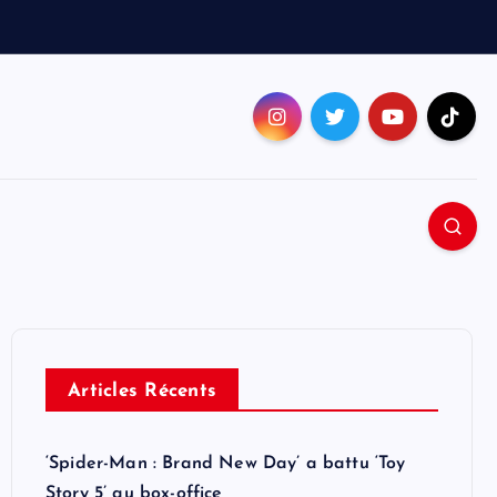
Articles Récents
‘Spider-Man : Brand New Day’ a battu ‘Toy
Story 5’ au box-office