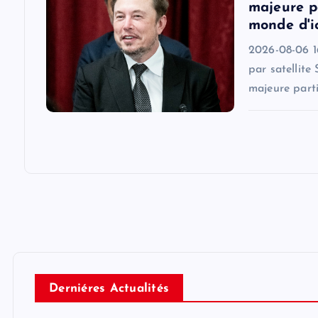
n
majeure pa
monde d'i
2026-08-06 16
par satellite
majeure parti
Derniéres Actualités