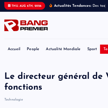
S
Actualités Tendances:
D
e
s
t
a
x
i
s
THU. AUG 6TH, 2026
k
i
p
t
o
c
o
Accueil
People
Actualité Mondiale
Sport
Te
n
t
e
Le directeur général de
n
t
fonctions
Technologie