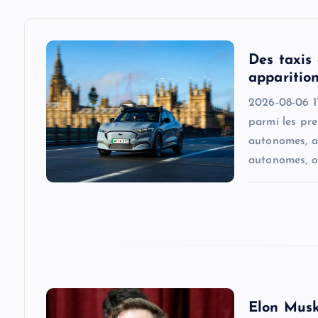
a
v
Des taxis
i
apparition
2026-08-06 17
g
parmi les pr
autonomes, a
a
autonomes, o
t
i
o
Elon Musk