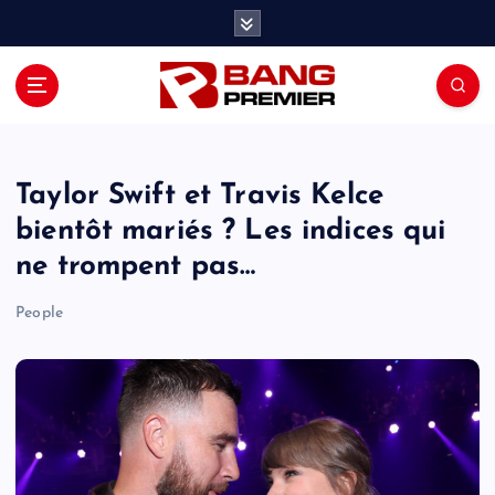
S
k
i
p
t
o
c
o
Taylor Swift et Travis Kelce
n
bientôt mariés ? Les indices qui
t
ne trompent pas…
e
n
People
t