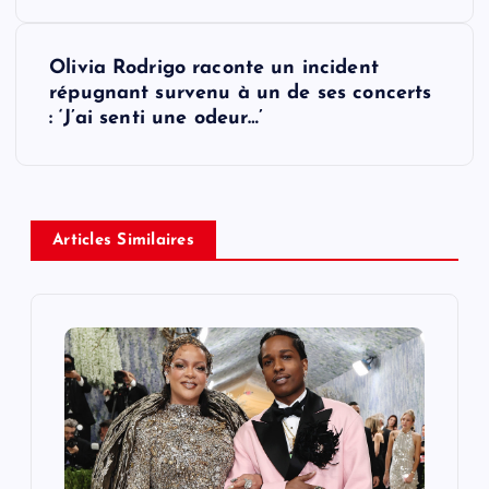
s
Olivia Rodrigo raconte un incident
t
répugnant survenu à un de ses concerts
: ‘J’ai senti une odeur…’
n
a
v
Articles Similaires
i
g
a
t