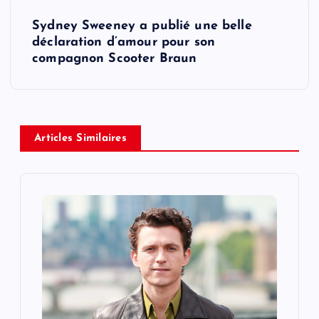
t
Sydney Sweeney a publié une belle
déclaration d’amour pour son
n
compagnon Scooter Braun
a
v
Articles Similaires
i
g
a
t
i