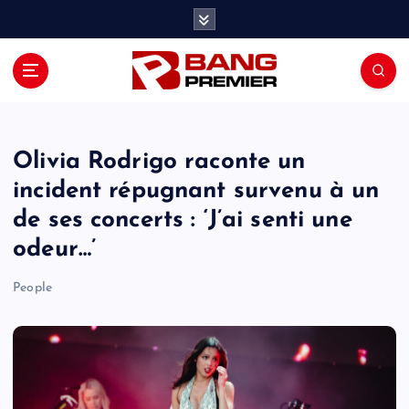
S
k
i
p
t
o
c
o
Olivia Rodrigo raconte un
n
incident répugnant survenu à un
t
de ses concerts : ‘J’ai senti une
e
n
odeur…’
t
People