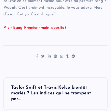
couche en ce moment même pour être au premier rang ?”
Waouh. C’est vraiment incroyable. Je vous adore. Merci
d’avoir fait ça. C’est dingue.”
Visit Bang Premier (main website)
P
Taylor Swift et Travis Kelce bientôt
o
mariés ? Les indices qui ne trompent
pas…
s