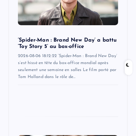
t
i
o
‘Spider-Man : Brand New Day’ a battu
‘Toy Story 5’ au box-office
n
2026-08-06 18:12:22 ‘Spider-Man : Brand New Day’
s’est hissé en tête du box-office mondial après
seulement une semaine en salles Le film porté par
Tom Holland dans le rôle de…