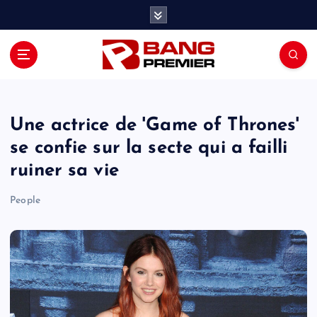
S
k
i
p
t
o
c
o
Une actrice de 'Game of Thrones'
n
se confie sur la secte qui a failli
t
ruiner sa vie
e
n
People
t