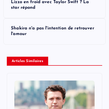
Lizzo en froid avec Taylor Swift ? La
o
star répond
s
Shakira n'a pas l'intention de retrouver
t
l'amour
n
a
Articles Similaires
v
i
g
a