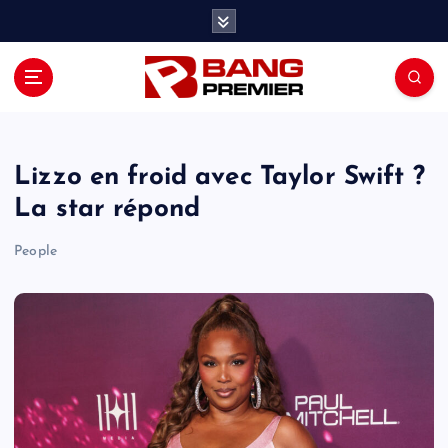
S
k
i
p
t
o
c
o
Lizzo en froid avec Taylor Swift ?
n
La star répond
t
e
People
n
t