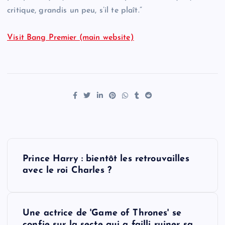
critique, grandis un peu, s’il te plaît.”
Visit Bang Premier (main website)
P
Prince Harry : bientôt les retrouvailles
o
avec le roi Charles ?
s
Une actrice de 'Game of Thrones' se
t
confie sur la secte qui a failli ruiner sa