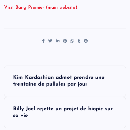
Visit Bang Premier (main website)
P
Kim Kardashian admet prendre une
o
trentaine de pullules par jour
s
Billy Joel rejette un projet de biopic sur
t
sa vie
n