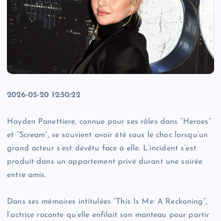
2026-05-20 12:50:22
Hayden Panettiere, connue pour ses rôles dans “Heroes”
et “Scream”, se souvient avoir été sous le choc lorsqu’un
grand acteur s’est dévêtu face à elle. L’incident s’est
produit dans un appartement privé durant une soirée
entre amis.
Dans ses mémoires intitulées “This Is Me: A Reckoning”,
l’actrice raconte qu’elle enfilait son manteau pour partir