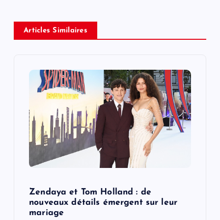
a
Articles Similaires
v
i
g
a
t
i
o
Zendaya et Tom Holland : de
nouveaux détails émergent sur leur
n
mariage