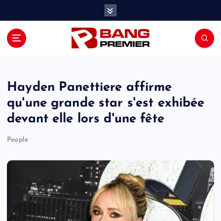
S
k
i
p
t
o
c
o
Hayden Panettiere affirme
n
qu'une grande star s'est exhibée
t
devant elle lors d'une fête
e
n
People
t