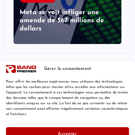
Meta se voit infliger une
amende de 567 millions de
dollars
Gérer le consentement
Pour offrir les meilleures expériences, nous utilisons des technologies
telles que les cookies pour stocker et/ou accéder aux informations sur
l'appareil. Le consentement à ces technologies nous permettra de traiter
Mentions Légales
des données telles que le comportement de navigation ou des
identifiants uniques sur ce site. Le fait de ne pas consentir ou de retirer
son consentement peut affecter négativement certaines caractéristiques
et fonctions.
© 2026 Bang Premier France | Powered by
Bang Premier
Accepter