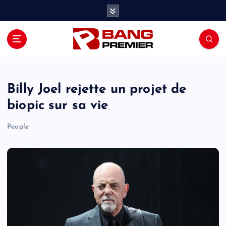
S
k
i
p
t
o
c
o
Billy Joel rejette un projet de
n
biopic sur sa vie
t
e
People
n
t