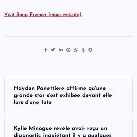
Visit Bang Premier (main website)
P
Hayden Panettiere affirme qu'une
o
grande star s'est exhibée devant elle
lors d'une fête
s
t
Kylie Minogue révèle avoir reçu un
diagnostic inquiétant il y a quelques