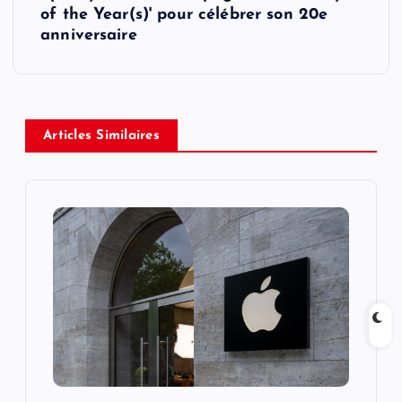
of the Year(s)' pour célébrer son 20e
n
anniversaire
a
v
Articles Similaires
i
g
a
t
i
o