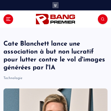
S
k
i
p
t
o
c
o
Cate Blanchett lance une
n
association à but non lucratif
t
pour lutter contre le vol d'images
e
n
générées par l'IA
t
Technologie