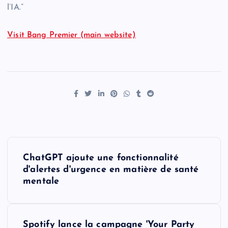
l’IA.”
Visit Bang Premier (main website)
P
ChatGPT ajoute une fonctionnalité
o
d'alertes d'urgence en matière de santé
mentale
s
t
Spotify lance la campagne 'Your Party