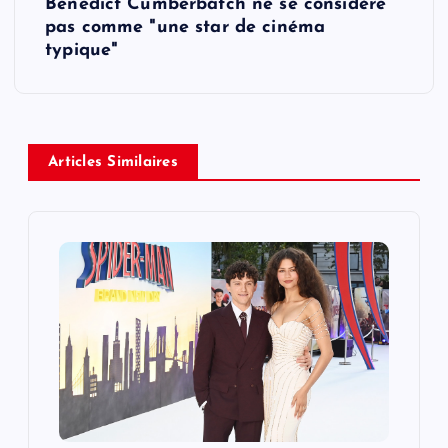
t
Benedict Cumberbatch ne se considère
pas comme "une star de cinéma
n
typique"
a
v
Articles Similaires
i
g
a
t
i
o