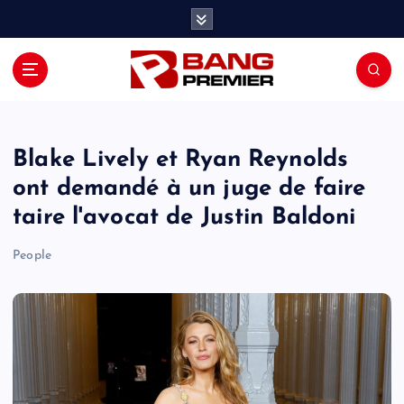
S
k
i
p
t
o
c
o
Blake Lively et Ryan Reynolds
n
ont demandé à un juge de faire
t
taire l'avocat de Justin Baldoni
e
n
People
t