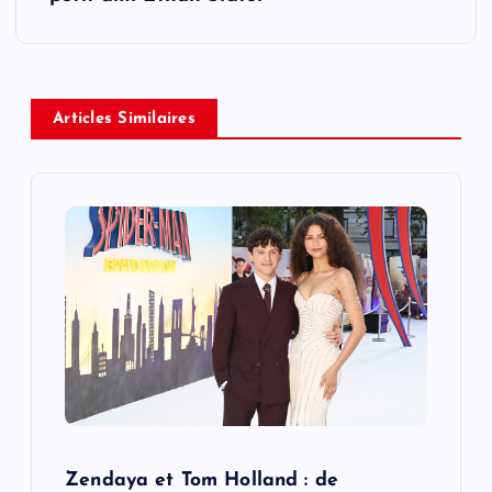
a
v
Articles Similaires
i
g
a
t
i
o
n
Zendaya et Tom Holland : de