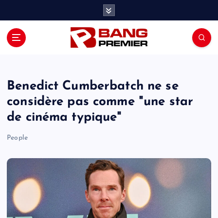
S
k
i
p
t
o
c
o
Benedict Cumberbatch ne se
n
considère pas comme "une star
t
de cinéma typique"
e
n
People
t