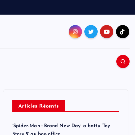
Articles Récents
‘Spider-Man : Brand New Day’ a battu ‘Toy
Story 5’ au box-office