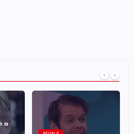
n a
PEOPLE