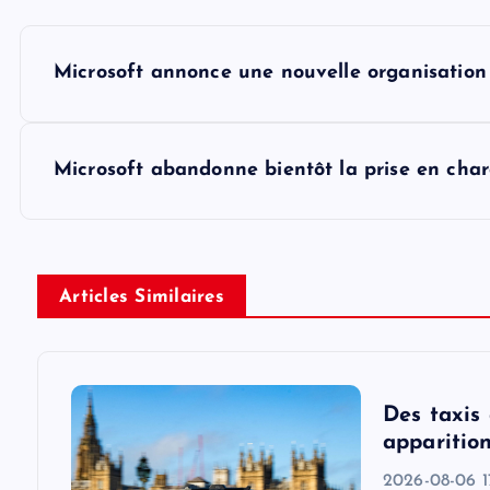
P
Microsoft annonce une nouvelle organisation d
o
s
Microsoft abandonne bientôt la prise en cha
t
n
Articles Similaires
a
v
Des taxis
apparition
i
2026-08-06 17