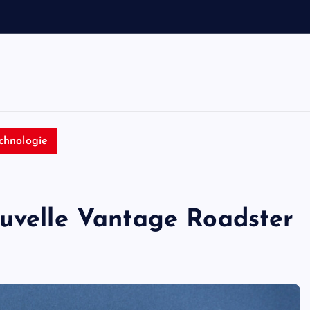
a
u
t
o
n
chnologie
ouvelle Vantage Roadster