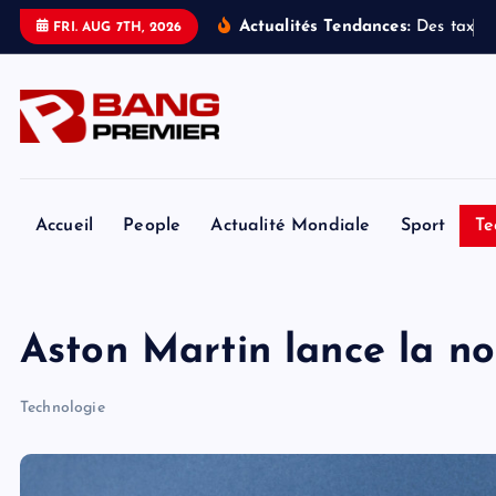
S
Actualités Tendances:
D
e
s
t
a
x
i
s
FRI. AUG 7TH, 2026
k
i
p
t
o
c
o
Accueil
People
Actualité Mondiale
Sport
Te
n
t
e
Aston Martin lance la n
n
t
Technologie