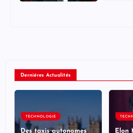
Derniéres Actualités
TECHNOLOGIE
TECH
Des taxis autonomes
Elon 