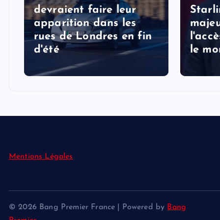
devraient faire leur
Starl
apparition dans les
majeu
rues de Londres en fin
l'acc
d'été
le mo
Mentions Légales
© 2026 Bang Premier France | Powered by
Bang