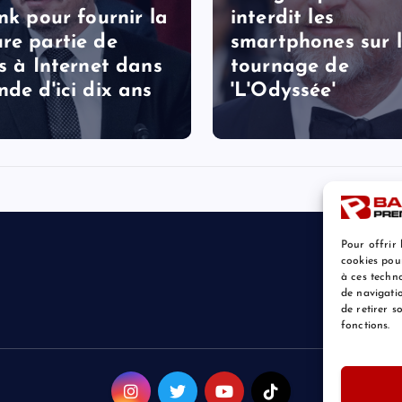
ink pour fournir la
interdit les
re partie de
smartphones sur 
ès à Internet dans
tournage de
nde d'ici dix ans
'L'Odyssée'
Pour offrir 
cookies pou
à ces techn
de navigatio
de retirer 
fonctions.