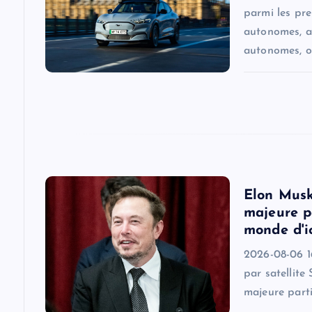
parmi les pr
g
autonomes, a
autonomes, o
a
t
i
o
Elon Musk
majeure pa
n
monde d'i
2026-08-06 16
par satellite
majeure parti