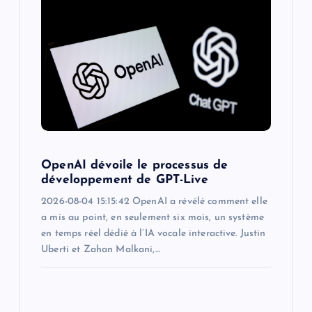
OpenAI dévoile le processus de
développement de GPT-Live
2026-08-04 15:15:42 OpenAI a révélé comment elle
a mis au point, en seulement six mois, un système
en temps réel dédié à l’IA vocale interactive. Justin
Uberti et Zahan Malkani,…