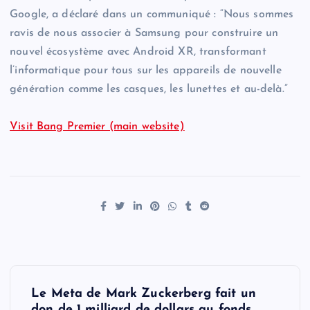
Google, a déclaré dans un communiqué : “Nous sommes
ravis de nous associer à Samsung pour construire un
nouvel écosystème avec Android XR, transformant
l’informatique pour tous sur les appareils de nouvelle
génération comme les casques, les lunettes et au-delà.”
Visit Bang Premier (main website)
P
Le Meta de Mark Zuckerberg fait un
don de 1 milliard de dollars au fonds