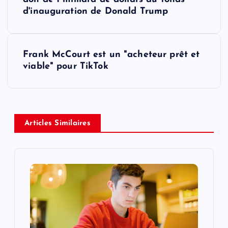
o
d'inauguration de Donald Trump
s
t
Frank McCourt est un "acheteur prêt et
viable" pour TikTok
n
a
v
Articles Similaires
i
g
a
t