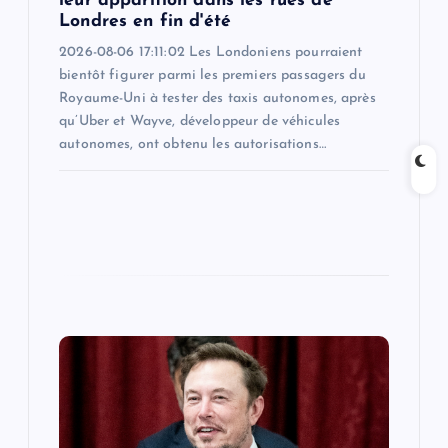
leur apparition dans les rues de
Londres en fin d'été
n
2026-08-06 17:11:02 Les Londoniens pourraient
bientôt figurer parmi les premiers passagers du
Royaume-Uni à tester des taxis autonomes, après
qu’Uber et Wayve, développeur de véhicules
autonomes, ont obtenu les autorisations…