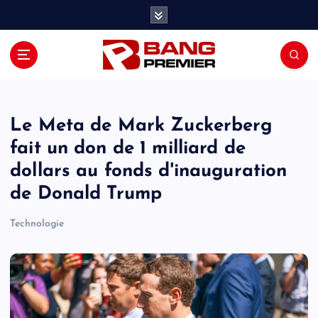
S
k
i
p
t
o
c
o
Le Meta de Mark Zuckerberg
n
fait un don de 1 milliard de
t
dollars au fonds d'inauguration
e
n
de Donald Trump
t
Technologie