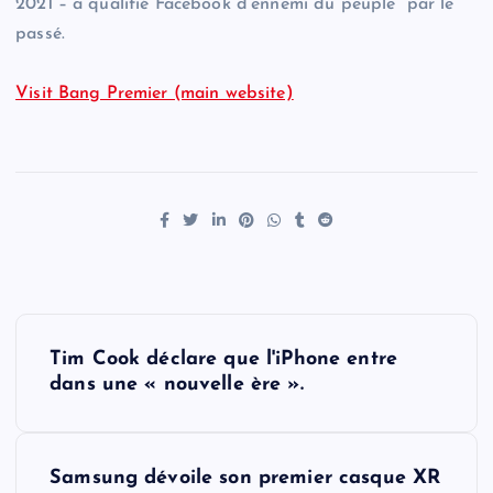
2021 – a qualifié Facebook d’ennemi du peuple” par le
passé.
Visit Bang Premier (main website)
P
Tim Cook déclare que l'iPhone entre
o
dans une « nouvelle ère ».
s
Samsung dévoile son premier casque XR