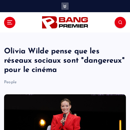
S
k
i
p
t
o
c
o
Olivia Wilde pense que les
n
réseaux sociaux sont "dangereux"
t
pour le cinéma
e
n
People
t