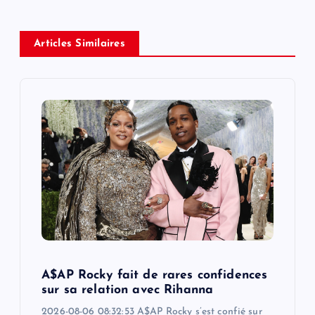
a
Articles Similaires
v
i
g
a
t
i
o
A$AP Rocky fait de rares confidences
sur sa relation avec Rihanna
n
2026-08-06 08:32:53 A$AP Rocky s’est confié sur