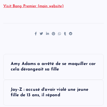
Visit Bang Premier (main website)
P
Amy Adams a arrêté de se maquiller car
o
cela dérangeait sa fille
s
Jay-Z : accusé d'avoir violé une jeune
t
fille de 13 ans, il répond
n