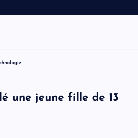
u
s
t
i
n
chnologie
lé une jeune fille de 13