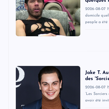
quelques 
i
2026-08-07 1
domicile quel
g
people a été 
a
t
i
Jake T. Au
o
des 'Sorci
2026-08-07 12
n
‘Les Sorciers
avoir été inv