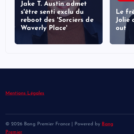
Jake T. Austin admet
s'être senti exclu du
Le fr
reboot des 'Sorciers de
Jolie
Waverly Place'
out
Mentions Légales
© 2026 Bang Premier France | Powered by
Bang
Premier