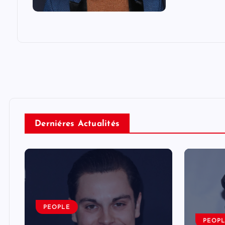
Derniéres Actualités
PEOPLE
PEOP