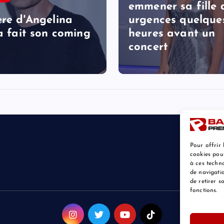
emmener sa fille 
ère d'Angelina
urgences quelque
 a fait son coming
heures avant un
concert
Pour offrir 
cookies pou
à ces techn
de navigatio
de retirer 
fonctions.