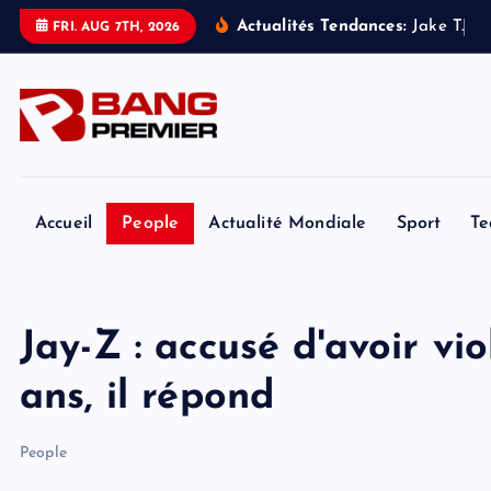
S
Actualités Tendances:
J
a
k
e
T
.
A
FRI. AUG 7TH, 2026
k
i
p
t
o
c
o
Accueil
People
Actualité Mondiale
Sport
Te
n
t
e
Jay-Z : accusé d'avoir vio
n
t
ans, il répond
People