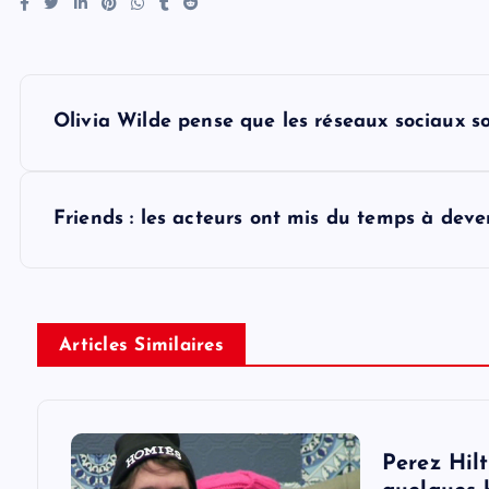
P
Olivia Wilde pense que les réseaux sociaux s
o
s
Friends : les acteurs ont mis du temps à deve
t
n
Articles Similaires
a
v
Perez Hilt