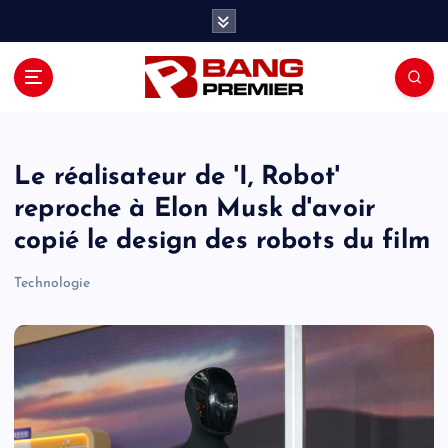
S
k
i
p
t
o
c
o
Le réalisateur de 'I, Robot'
n
reproche à Elon Musk d'avoir
t
copié le design des robots du film
e
n
Technologie
t