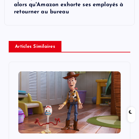
t
alors qu'Amazon exhorte ses employés à
retourner au bureau
n
a
v
Articles Similaires
i
g
a
t
i