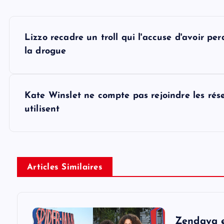
P
Lizzo recadre un troll qui l'accuse d'avoir 
o
la drogue
s
Kate Winslet ne compte pas rejoindre les rése
t
utilisent
n
a
Articles Similaires
v
Zendaya e