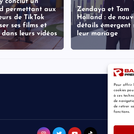
y conclut un
d permettant aux
Zendaya et Tom
eurs de TikTok
Holland : de nou
iser ses films et
détails émergent 
s dans leurs vidéos
leur mariage
Pour offrir 
cookies pou
à ces techn
de navigatio
de retirer 
fonctions.