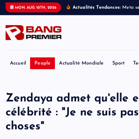
S
Actualités Tendances:
M
e
t
a
s
MON. AUG 10TH, 2026
k
i
p
t
o
c
o
Accueil
People
Actualité Mondiale
Sport
Te
n
t
e
Zendaya admet qu'elle est
n
t
célébrité : "Je ne suis p
choses"