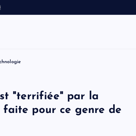
e
v
o
i
t
i
n
chnologie
 "terrifiée" par la
as faite pour ce genre de