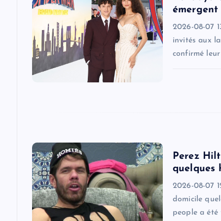
i
émergent 
g
2026-08-07 1
invités aux l
a
confirmé leu
t
i
o
Perez Hilt
n
quelques 
2026-08-07 1
domicile quel
people a été 