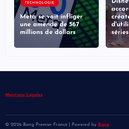
Disne
TECHNOLOGIE
accor
Meta se voit infliger
créat
une amende de 567
d'util
millions de dollars
série
Mentions Légales
© 2026 Bang Premier France | Powered by
Bang