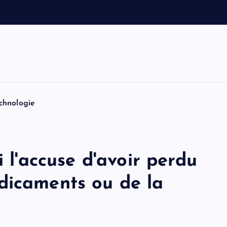
a
u
t
o
n
chnologie
i l'accuse d'avoir perdu
dicaments ou de la