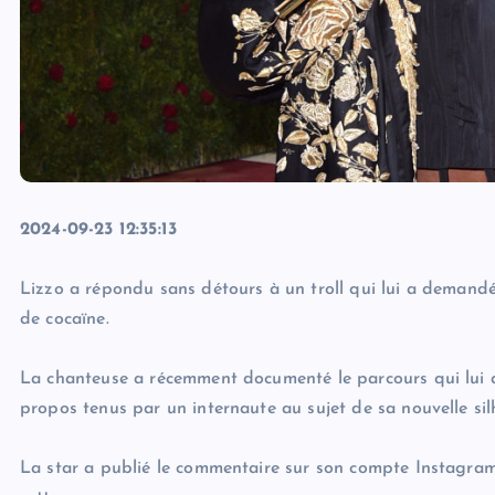
2024-09-23 12:35:13
Lizzo a répondu sans détours à un troll qui lui a demandé 
de cocaïne.
La chanteuse a récemment documenté le parcours qui lui a
propos tenus par un internaute au sujet de sa nouvelle sil
La star a publié le commentaire sur son compte Instagram 