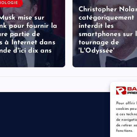
NOLOGIE
Christopher Nola
Musk mise sur
catégoriquement
ink pour fournir la
interdit les
re partie de
smartphones sur 
ès à Internet dans
tournage de
nde d'ici dix ans
'L'Odyssée'
Pour offrir 
cookies pou
à ces techn
de navigatio
de retirer 
fonctions.