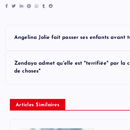
P
Angelina Jolie fait passer ses enfants avant 
o
s
Zendaya admet qu'elle est "terrifiée" par la c
de choses"
t
n
Articles Similaires
a