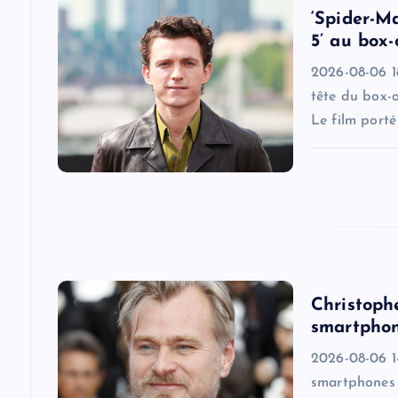
v
‘Spider-M
i
5’ au box-
2026-08-06 18
g
tête du box-
Le film port
a
t
i
o
Christoph
smartphon
n
2026-08-06 14
smartphones s