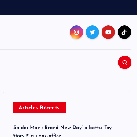
Articles Récents
‘Spider-Man : Brand New Day’ a battu ‘Toy
Story 5’ au box-office