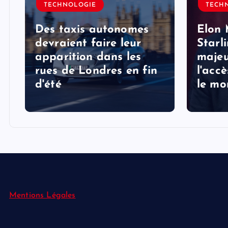
TECHNOLOGIE
TECH
Des taxis autonomes
Elon 
devraient faire leur
Starl
apparition dans les
majeu
rues de Londres en fin
l'acc
d'été
le mo
Mentions Légales