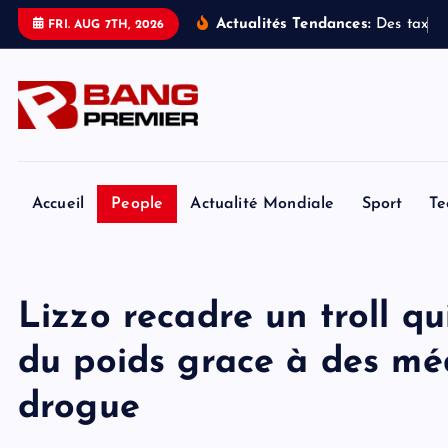
S
Actualités Tendances:
D
e
s
t
a
x
i
s
FRI. AUG 7TH, 2026
k
i
p
t
o
c
o
Accueil
People
Actualité Mondiale
Sport
Te
n
t
e
Lizzo recadre un troll qu
n
t
du poids grace à des mé
drogue