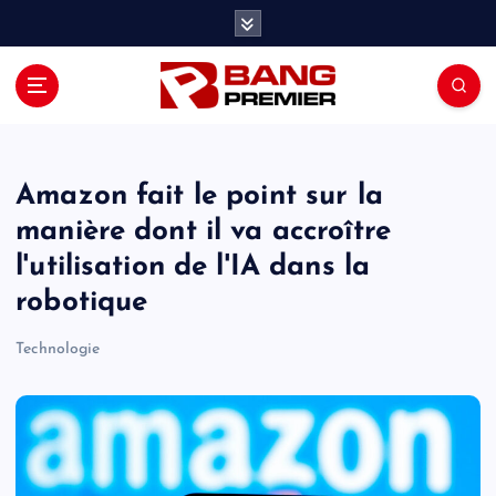
S
k
i
p
t
o
c
o
Amazon fait le point sur la
n
manière dont il va accroître
t
l'utilisation de l'IA dans la
e
n
robotique
t
Technologie