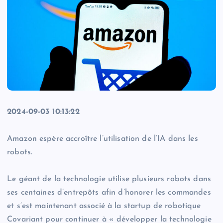
2024-09-03 10:13:22
Amazon espère accroître l’utilisation de l’IA dans les
robots.
Le géant de la technologie utilise plusieurs robots dans
ses centaines d’entrepôts afin d’honorer les commandes
et s’est maintenant associé à la startup de robotique
Covariant pour continuer à « développer la technologie