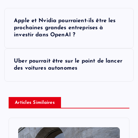
P
Apple et Nvidia pourraient-ils être les
o
prochaines grandes entreprises à
investir dans OpenAI ?
s
t
Uber pourrait être sur le point de lancer
des voitures autonomes
n
a
v
Articles Similaires
i
g