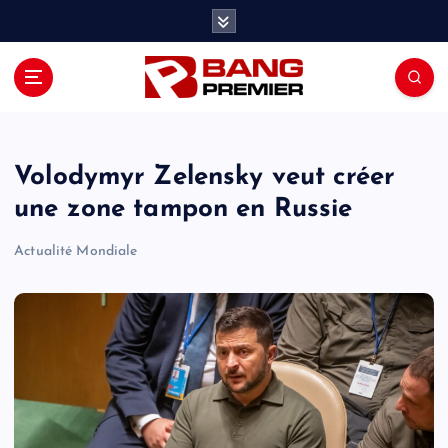
S
k
i
p
t
o
c
o
Volodymyr Zelensky veut créer
n
une zone tampon en Russie
t
e
Actualité Mondiale
n
t