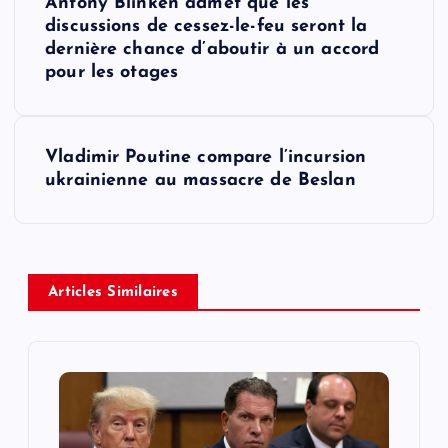
Antony Blinken admet que les
o
discussions de cessez-le-feu seront la
dernière chance d’aboutir à un accord
s
pour les otages
t
Vladimir Poutine compare l’incursion
n
ukrainienne au massacre de Beslan
a
v
Articles Similaires
i
g
a