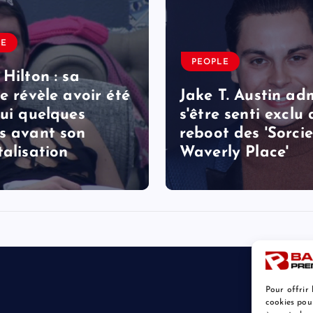
LE
PEOPLE
 Hilton : sa
le révèle avoir été
Jake T. Austin ad
lui quelques
s'être senti exclu
s avant son
reboot des 'Sorcie
talisation
Waverly Place'
Pour offrir 
cookies pou