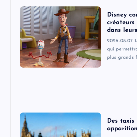
v
Disney co
créateurs 
i
dans leur
2026-08-07 1
g
qui permettra
plus grands f
a
t
i
o
Des taxis
apparition
n