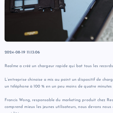
2024-08-19 11:13:06
Realme a créé un chargeur rapide qui bat tous les records
L’entreprise chinoise a mis au point un dispositif de cha
un téléphone à 100 % en un peu moins de quatre minutes 
Francis Wong, responsable du marketing produit chez Rea
comprend mieux les jeunes utilisateurs, nous devons nou