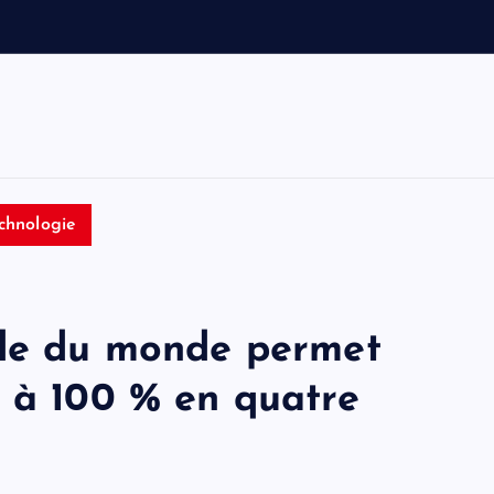
e
t
T
o
m
chnologie
ide du monde permet
e à 100 % en quatre