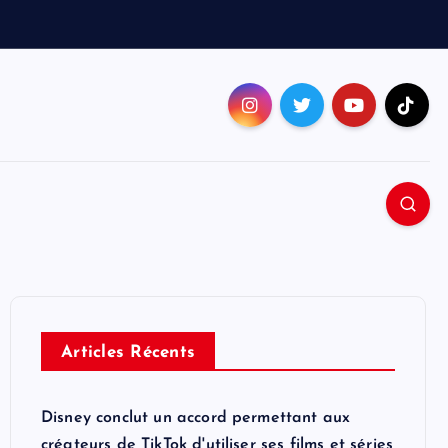
Articles Récents
Disney conclut un accord permettant aux
créateurs de TikTok d'utiliser ses films et séries