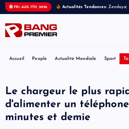
S
Actualités Tendances:
Z
e
n
d
a
y
a
FRI. AUG 7TH, 2026
k
i
p
t
o
c
o
Accueil
People
Actualité Mondiale
Sport
Te
n
t
e
Le chargeur le plus rap
n
t
d'alimenter un téléphon
minutes et demie