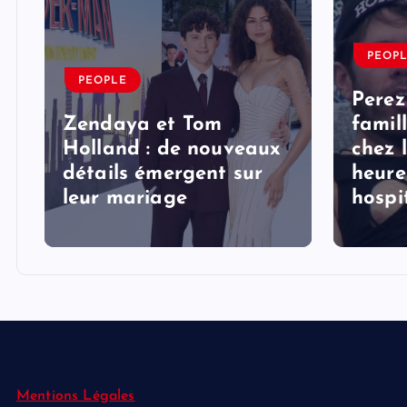
PEOP
PEOPLE
Perez
Zendaya et Tom
famil
Holland : de nouveaux
chez 
détails émergent sur
heure
s
leur mariage
hospi
Mentions Légales