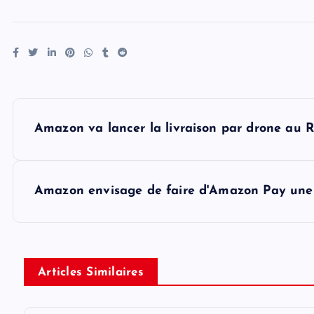
P
Amazon va lancer la livraison par drone au
o
s
Amazon envisage de faire d'Amazon Pay une
t
n
Articles Similaires
a