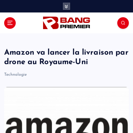
S
k
i
p
t
o
c
o
Amazon va lancer la livraison par
n
drone au Royaume-Uni
t
e
Technologie
n
t