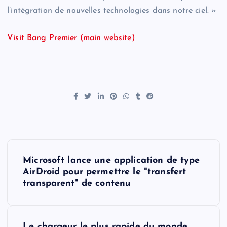
l’intégration de nouvelles technologies dans notre ciel. »
Visit Bang Premier (main website)
P
Microsoft lance une application de type
o
AirDroid pour permettre le "transfert
transparent" de contenu
s
t
Le chargeur le plus rapide du monde