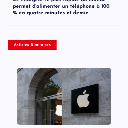
permet d'alimenter un téléphone à 100
n
% en quatre minutes et demie
a
v
Articles Similaires
i
g
a
t
i
o