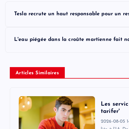
P
Tesla recrute un haut responsable pour un re
o
s
L'eau piégée dans la croûte martienne fait naî
t
n
Articles Similaires
a
v
Les servic
tarifer'
i
2026-08-05 14: