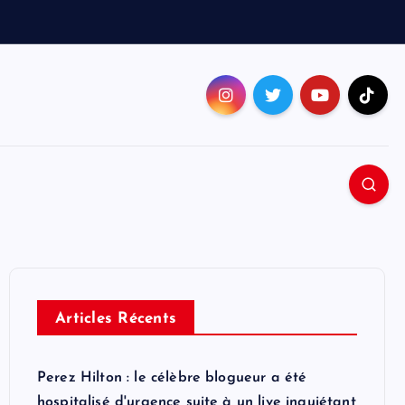
Articles Récents
Perez Hilton : le célèbre blogueur a été
hospitalisé d'urgence suite à un live inquiétant