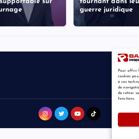
nsupportable sur
tournant dans leu
urnage
guerre juridique
Pour offrir 
cookies pou
à ces techn
de navigatio
de retirer 
fonctions.