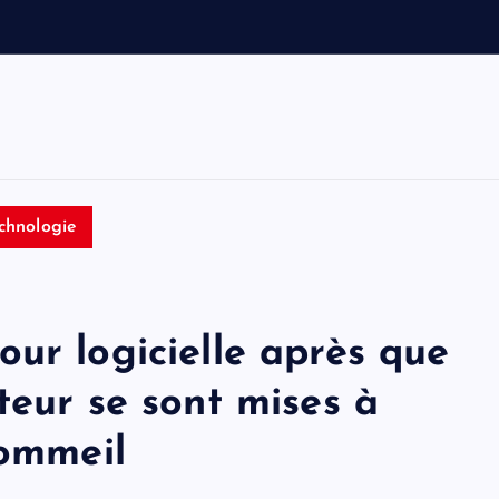
c
e
s
b
a
chnologie
ur logicielle après que
teur se sont mises à
sommeil