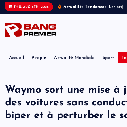
S
Actualités Tendances:
L
e
s
s
e
r
v
i
THU. AUG 6TH, 2026
k
i
p
t
o
c
o
Accueil
People
Actualité Mondiale
Sport
Te
n
t
e
Waymo sort une mise à jo
n
t
des voitures sans conduc
biper et à perturber le 