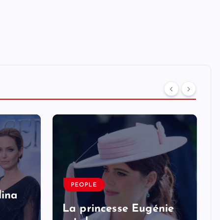
PEOPLE
lina
La princesse Eugénie