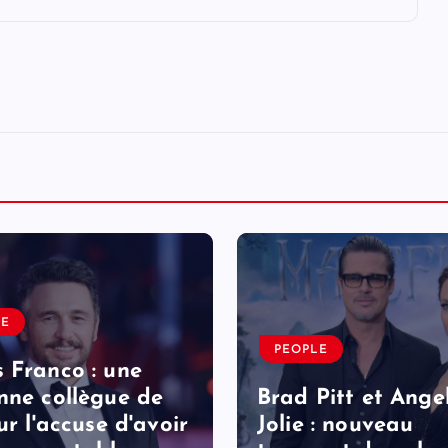
LE
PEOPLE
 Franco : une
nne collègue de
Brad Pitt et Ange
ur l'accuse d'avoir
Jolie : nouveau