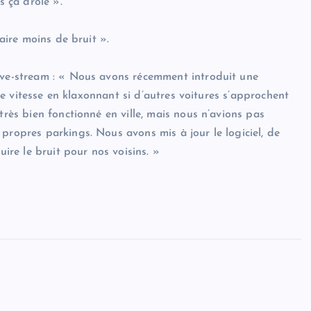
s ça drôle ».
faire moins de bruit ».
live-stream : « Nous avons récemment introduit une
ible vitesse en klaxonnant si d’autres voitures s’approchent
très bien fonctionné en ville, mais nous n’avions pas
propres parkings. Nous avons mis à jour le logiciel, de
uire le bruit pour nos voisins. »