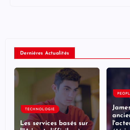
Derniéres Actualités
PEOP
e
James
TECHNOLOGIE
ancie
Les services basés sur
l'acte