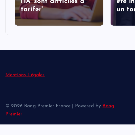
l'IA 'sont difficiles à
été i
tarifer'
un to
Mentions Légales
© 2026 Bang Premier France | Powered by
Bang
Premier