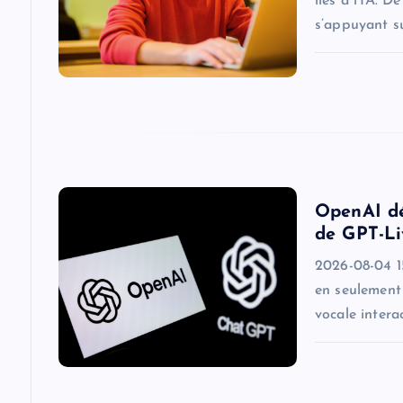
liés à l’IA. 
g
s’appuyant s
a
t
i
OpenAI dé
o
de GPT-Li
2026-08-04 1
n
en seulement 
vocale intera