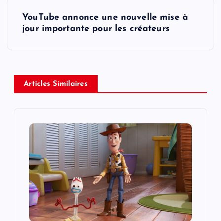
s
YouTube annonce une nouvelle mise à
t
jour importante pour les créateurs
n
a
Articles Similaires
v
i
g
a
t
i