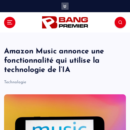
S
k
i
p
t
o
c
o
Amazon Music annonce une
n
fonctionnalité qui utilise la
t
technologie de l’IA
e
n
Technologie
t