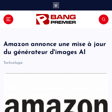
S
k
i
p
t
o
c
o
Amazon annonce une mise à jour
n
du générateur d'images AI
t
e
Technologie
n
t