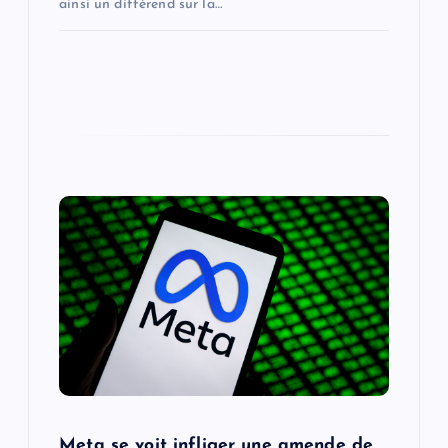
ainsi un différend sur la…
Meta se voit infliger une amende de