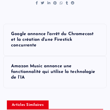
P
Google annonce l'arrêt du Chromecast
o
et la création d'une Firestick
concurrente
s
t
Amazon Music annonce une
fonctionnalité qui utilise la technologie
n
de l’IA
a
v
Articles Similaires