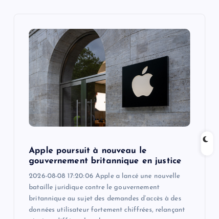
i
g
a
t
i
o
n
Apple poursuit à nouveau le
gouvernement britannique en justice
2026-08-08 17:20:06 Apple a lancé une nouvelle
bataille juridique contre le gouvernement
britannique au sujet des demandes d’accès à des
données utilisateur fortement chiffrées, relançant