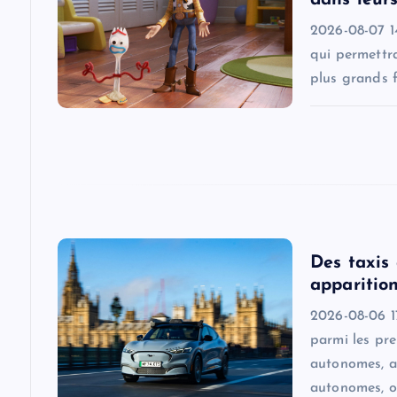
i
2026-08-07 1
g
qui permettra
plus grands f
a
t
i
o
Des taxis
apparition
n
2026-08-06 17
parmi les pr
autonomes, a
autonomes, o