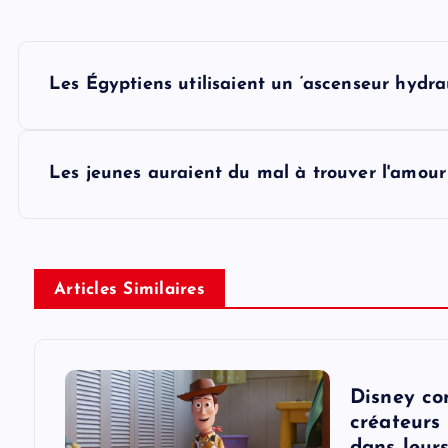
P
Les Égyptiens utilisaient un ‘ascenseur hydra
o
s
Les jeunes auraient du mal à trouver l'amour
t
n
Articles Similaires
a
v
Disney co
créateurs 
dans leur