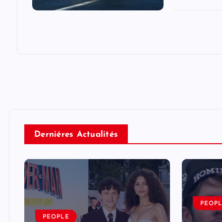
Derniéres Actualités
PEOP
PEOPLE