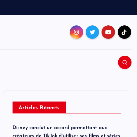
Articles Récents
Disney conclut un accord permettant aux
créateurs de TikTok d'utiliser ses films et séries