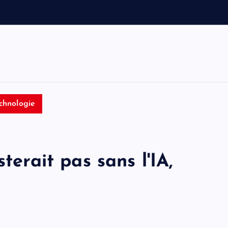
e
t
T
o
m
chnologie
terait pas sans l'IA,