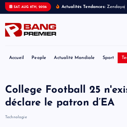
S
Actualités Tendances:
Z
e
n
d
a
y
a
SAT. AUG 8TH, 2026
k
i
p
t
o
c
o
Accueil
People
Actualité Mondiale
Sport
Te
n
t
e
College Football 25 n'exis
n
t
déclare le patron d’EA
Technologie