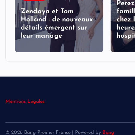
Perez
Zendaya et Tom
famil
Holland : de nouveaux
chez 
détails émergent sur
heure
s
leur mariage
hospi
Mentions Légales
© 2026 Bang Premier France | Powered by
Bang