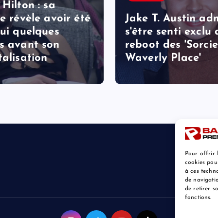
 Hilton : sa
le révèle avoir été
Jake T. Austin ad
lui quelques
s'être senti exclu
s avant son
reboot des 'Sorcie
talisation
Waverly Place'
Pour offrir 
cookies pou
à ces techn
de navigatio
de retirer 
fonctions.