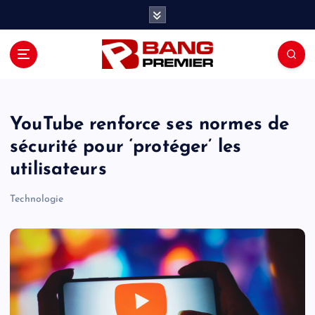
S
k
i
p
t
o
c
o
YouTube renforce ses normes de
n
sécurité pour ‘protéger’ les
t
utilisateurs
e
n
Technologie
t