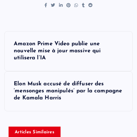
P
Amazon Prime Video publie une
o
nouvelle mise à jour massive qui
utilisera l’IA
s
t
Elon Musk accusé de diffuser des
‘mensonges manipulés’ par la campagne
n
de Kamala Harris
a
v
Articles Similaires