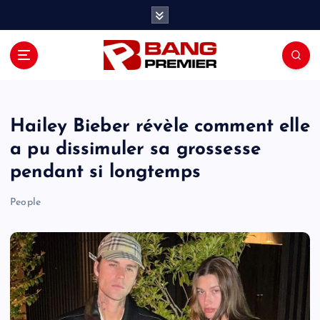
S
k
i
p
t
o
c
o
Hailey Bieber révèle comment elle
n
a pu dissimuler sa grossesse
t
pendant si longtemps
e
n
People
t