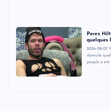
t
i
o
Perez Hilt
quelques 
n
2026-08-07 1
domicile quel
people a été 