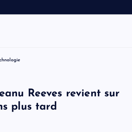
v
o
i
t
i
chnologie
eanu Reeves revient sur
ns plus tard