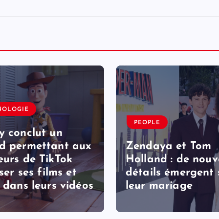
NOLOGIE
PEOPLE
y conclut un
d permettant aux
Zendaya et Tom
eurs de TikTok
Holland : de nou
iser ses films et
détails émergent 
s dans leurs vidéos
leur mariage