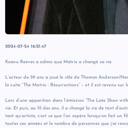
2024-07-24 16:21:47
Keanu Reeves a admis que Matrix a changé sa vie.
L’acteur de 59 ans a joué le rôle de Thomas Anderson/Neo d
la suite “The Matrix : Résurrections” – et il est revenu sur 
Lors d’une apparition dans l’émission “The Late Show wit
vie. Et puis, au fil des ans, il a changé la vie de tant d’a
tant qu’artiste, c’est ce que l’on espère lorsqu’on fait un 
toutes ces années et le nombre de personnes que j’ai renco