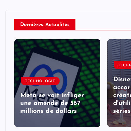
Derniéres Actualités
TECH
Disne
TECHNOLOGIE
accor
Meta se voit infliger
créat
une amende de 567
d'util
millions de dollars
série