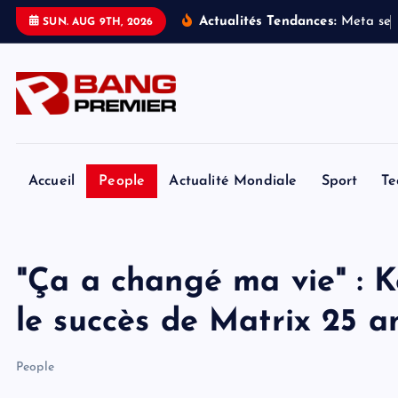
S
Actualités Tendances:
M
e
t
a
s
e
SUN. AUG 9TH, 2026
k
i
p
t
o
c
o
Accueil
People
Actualité Mondiale
Sport
Te
n
t
e
"Ça a changé ma vie" : K
n
t
le succès de Matrix 25 a
People