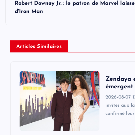
s
Robert Downey Jr. : le patron de Marvel laisse
d'Iron Man
t
n
Articles Similaires
a
v
Zendaya e
i
émergent 
2026-08-07 1
g
invités aux l
confirmé leu
a