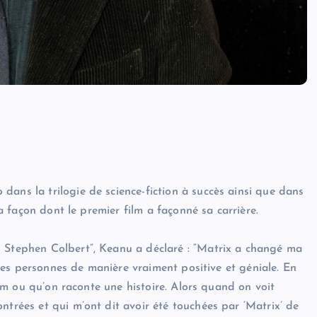
ans la trilogie de science-fiction à succès ainsi que dans
la façon dont le premier film a façonné sa carrière.
h Stephen Colbert”, Keanu a déclaré : “Matrix a changé ma
utres personnes de manière vraiment positive et géniale. En
film ou qu’on raconte une histoire. Alors quand on voit
ntrées et qui m’ont dit avoir été touchées par ‘Matrix’ de