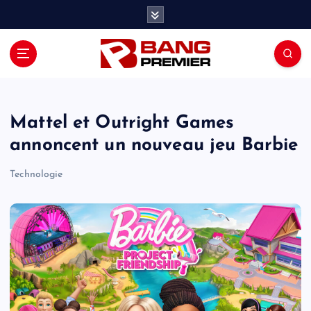
S
k
i
p
t
o
c
o
Mattel et Outright Games
n
annoncent un nouveau jeu Barbie
t
e
Technologie
n
t