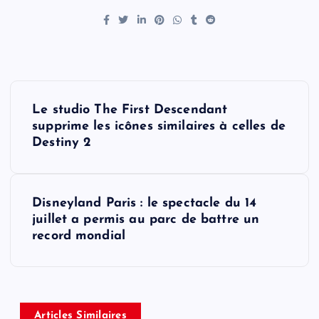
P
Le studio The First Descendant
o
supprime les icônes similaires à celles de
Destiny 2
s
t
Disneyland Paris : le spectacle du 14
juillet a permis au parc de battre un
n
record mondial
a
v
Articles Similaires