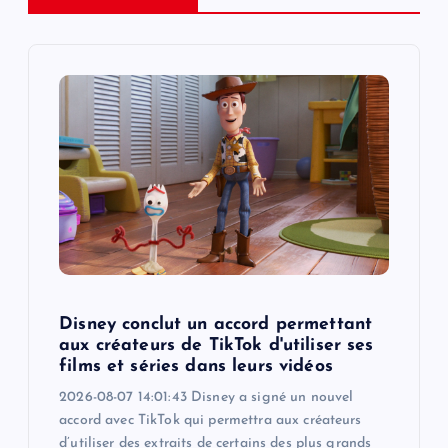
i
g
a
t
i
o
n
Disney conclut un accord permettant
aux créateurs de TikTok d'utiliser ses
films et séries dans leurs vidéos
2026-08-07 14:01:43 Disney a signé un nouvel
accord avec TikTok qui permettra aux créateurs
d’utiliser des extraits de certains des plus grands