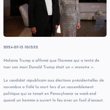
2024-07-15 10:15:52
Melania Trump a affirmé que l’homme qui a tenté de
tuer son mari Donald Trump était un « monstre ».
Le candidat républicain aux élections présidentielles de
novembre a frôlé la mort lors d’un rassemblement
politique qui se tenait en Pennsylvanie ce week-end
quand un homme a ouvert le feu avec un fusil d’assaut.