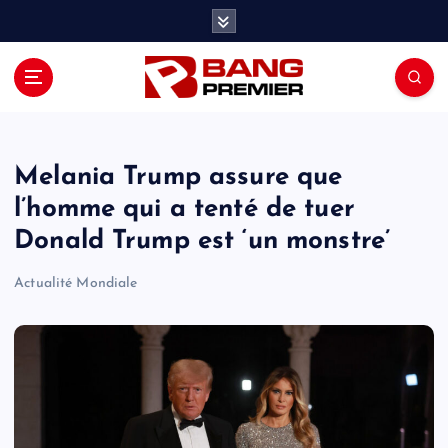
S
k
i
p
t
o
c
o
Melania Trump assure que
n
l’homme qui a tenté de tuer
t
Donald Trump est ‘un monstre’
e
n
Actualité Mondiale
t