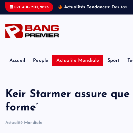
S
Actualités Tendances:
D
e
s
t
a
x
i
s
FRI. AUG 7TH, 2026
k
i
p
t
o
c
o
Accueil
People
Actualité Mondiale
Sport
Te
n
t
e
Keir Starmer assure que 
n
t
forme’
Actualité Mondiale