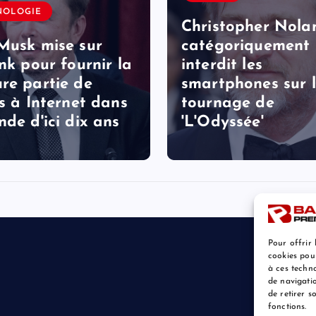
NOLOGIE
Christopher Nola
Musk mise sur
catégoriquement
ink pour fournir la
interdit les
re partie de
smartphones sur 
ès à Internet dans
tournage de
nde d'ici dix ans
'L'Odyssée'
Pour offrir 
cookies pou
à ces techn
de navigatio
de retirer 
fonctions.