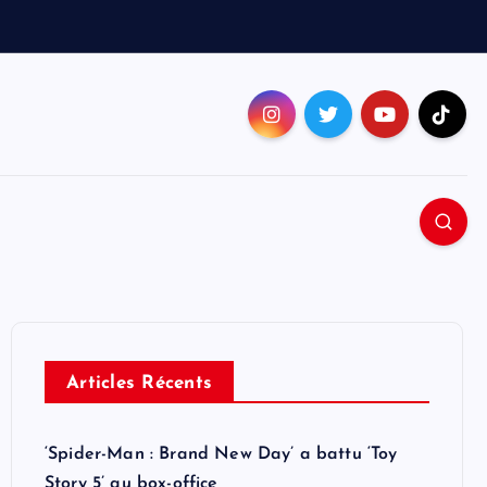
Articles Récents
‘Spider-Man : Brand New Day’ a battu ‘Toy
Story 5’ au box-office