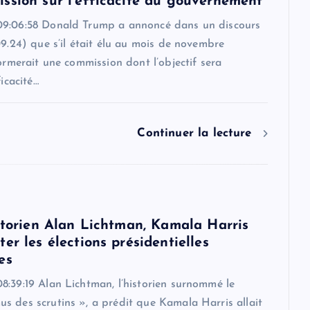
ssion sur l'efficacité du gouvernement
9:06:58 Donald Trump a annoncé dans un discours
09.24) que s’il était élu au mois de novembre
formerait une commission dont l’objectif sera
ficacité…
Continuer la lecture
istorien Alan Lichtman, Kamala Harris
er les élections présidentielles
es
8:39:19 Alan Lichtman, l’historien surnommé le
s des scrutins », a prédit que Kamala Harris allait