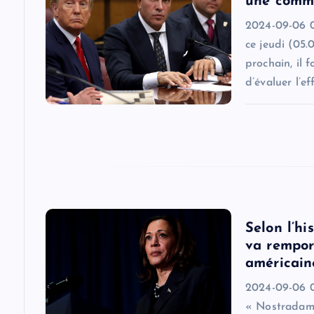
une commi
g
2024-09-06 0
ce jeudi (05.
a
prochain, il 
d’évaluer l’ef
t
i
o
n
Selon l’h
va remport
américain
2024-09-06 0
« Nostradamu