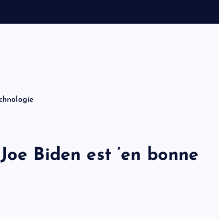
a
u
t
o
chnologie
Joe Biden est ‘en bonne