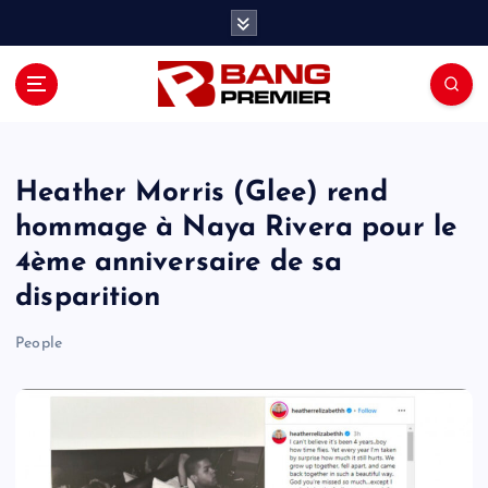
S
k
i
p
t
o
c
o
Heather Morris (Glee) rend
n
hommage à Naya Rivera pour le
t
4ème anniversaire de sa
e
n
disparition
t
People