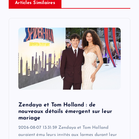
v
Articles Similaires
i
g
a
t
i
o
Zendaya et Tom Holland : de
n
nouveaux détails émergent sur leur
mariage
2026-08-07 13:31:59 Zendaya et Tom Holland
auraient ému leurs invités aux larmes durant leur