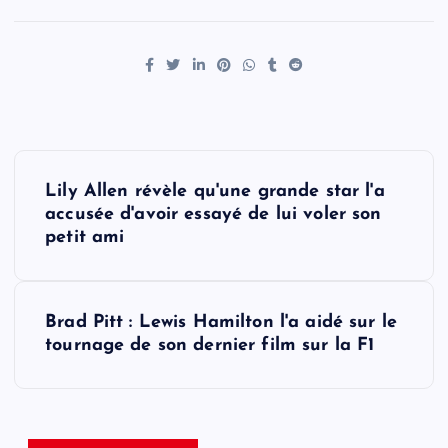
P
Lily Allen révèle qu'une grande star l'a
o
accusée d'avoir essayé de lui voler son
petit ami
s
t
Brad Pitt : Lewis Hamilton l'a aidé sur le
tournage de son dernier film sur la F1
n
a